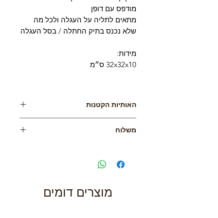
מודפס עם דופן
מתאים לתליה על העגלה ולכל מה
שלא נכנס בתיק החתלה / בסל העגלה
מידות:
32x32x10 ס״מ
האותיות הקטנות
יתכן שוני קל בין הצבעים המוצגים במסך
משלוח
לבין הצבעים במוצר הסופי עקב
ההבדלים בין מסך למסך
שליח עד הבית – 35 ₪
*התמונות להמחשה בלבד*
איסוף עצמי – ללא עלות - בתיאום מראש
מהסטודיו בתל אביב
משלוח חינם בקניה מעל 299 ₪!
מוצרים דומים
למידע נוסף - מדיניות משלוחים